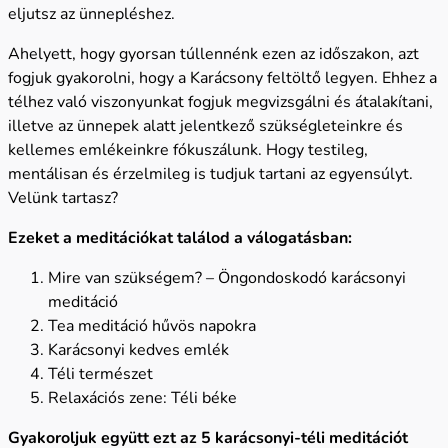
eljutsz az ünnepléshez.
Ahelyett, hogy gyorsan túllennénk ezen az időszakon, azt
fogjuk gyakorolni, hogy a Karácsony feltöltő legyen. Ehhez a
télhez való viszonyunkat fogjuk megvizsgálni és átalakítani,
illetve az ünnepek alatt jelentkező szükségleteinkre és
kellemes emlékeinkre fókuszálunk. Hogy testileg,
mentálisan és érzelmileg is tudjuk tartani az egyensúlyt.
Velünk tartasz?
Ezeket a meditációkat találod a válogatásban:
Mire van szükségem? – Öngondoskodó karácsonyi
meditáció
Tea meditáció hűvös napokra
Karácsonyi kedves emlék
Téli természet
Relaxációs zene: Téli béke
Gyakoroljuk együtt ezt az 5 karácsonyi-téli meditációt