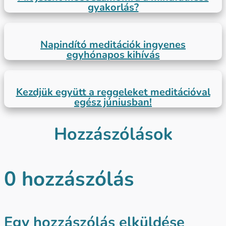
gyakorlás?
Napindító meditációk ingyenes
egyhónapos kihívás
Kezdjük együtt a reggeleket meditációval
egész júniusban!
Hozzászólások
0 hozzászólás
Egy hozzászólás elküldése