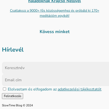
haladóknak Krajcsó Nellivel
Csatlakozz a 9000+ fős közösségemhez és próbáld ki 170+
meditációm egyikét!
Kövess minket
Hírlevél
Elolvastam és elfogadom az
adatkezelési tájékoztatót
SlowTime Blog © 2024