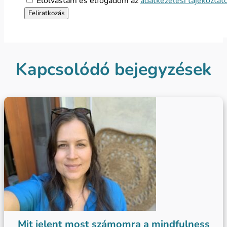
Elolvastam és elfogadom az
adatkezelési tájékoztat
Kapcsolódó bejegyzések
Mit jelent most számomra a mindfulness