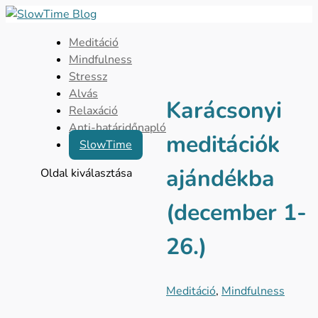
Meditáció
Mindfulness
Stressz
Alvás
Karácsonyi
Relaxáció
Anti-határidőnapló
meditációk
SlowTime
ajándékba
Oldal kiválasztása
(december 1-
26.)
Meditáció
,
Mindfulness