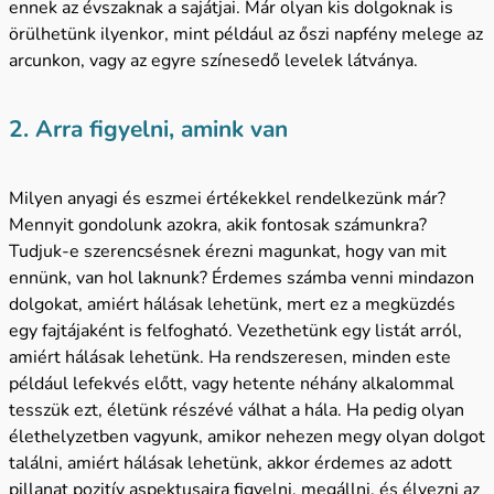
ennek az évszaknak a sajátjai. Már olyan kis dolgoknak is
örülhetünk ilyenkor, mint például az őszi napfény melege az
arcunkon, vagy az egyre színesedő levelek látványa.
2.
Arra figyelni, amink van
Milyen anyagi és eszmei értékekkel rendelkezünk már?
Mennyit gondolunk azokra, akik fontosak számunkra?
Tudjuk-e szerencsésnek érezni magunkat, hogy van mit
ennünk, van hol laknunk? Érdemes számba venni mindazon
dolgokat, amiért hálásak lehetünk, mert ez a megküzdés
egy fajtájaként is felfogható. Vezethetünk egy listát arról,
amiért hálásak lehetünk. Ha rendszeresen, minden este
például lefekvés előtt, vagy hetente néhány alkalommal
tesszük ezt, életünk részévé válhat a hála. Ha pedig olyan
élethelyzetben vagyunk, amikor nehezen megy olyan dolgot
találni, amiért hálásak lehetünk, akkor érdemes az adott
pillanat pozitív aspektusaira figyelni, megállni, és élvezni az