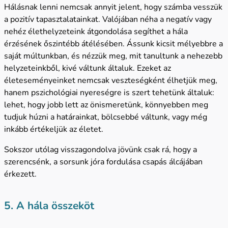
Hálásnak lenni nemcsak annyit jelent, hogy számba vesszük
a pozitív tapasztalatainkat. Valójában néha a negatív vagy
nehéz élethelyzeteink átgondolása segíthet a hála
érzésének őszintébb átélésében. Ássunk kicsit mélyebbre a
saját múltunkban, és nézzük meg, mit tanultunk a nehezebb
helyzeteinkből, kivé váltunk általuk. Ezeket az
életeseményeinket nemcsak veszteségként élhetjük meg,
hanem pszichológiai nyereségre is szert tehetünk általuk:
lehet, hogy jobb lett az önismeretünk, könnyebben meg
tudjuk húzni a határainkat, bölcsebbé váltunk, vagy még
inkább értékeljük az életet.
Sokszor utólag visszagondolva jövünk csak rá, hogy a
szerencsénk, a sorsunk jóra fordulása csapás álcájában
érkezett.
5. A hála összeköt