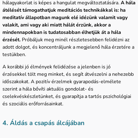
hálagyakorlat is képes a hangulat megváltoztatására.
A hála
átélését támogathatjuk meditációs technikákkal is: ha
meditatív állapotban magunk elé idézünk valamit vagy
valakit, ami vagy aki miatt hálát érzünk, akkor a
mindennapokban is tudatosabban élhetjük át a hála
érzését.
Próbáljuk meg minél részletesebben felidézni az
adott dolgot, és koncentráljunk a megjelenő hála érzetére a
testükben.
A korábbi jó élmények felidézése a jelenben is jó
érzésekkel tölt meg minket, és segít átvészelni a nehezebb
időszakokat. A pozitív érzelmek gyarapodás-elmélete
szerint a hála bővíti aktuális gondolat- és
cselekvéskészletünket, és gyarapítja a tartós pszichológiai
és szociális erőforrásainkat.
4. Áldás a csapás álcájában