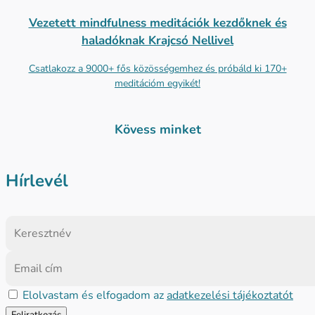
Vezetett mindfulness meditációk kezdőknek és
haladóknak Krajcsó Nellivel
Csatlakozz a 9000+ fős közösségemhez és próbáld ki 170+
meditációm egyikét!
Kövess minket
Hírlevél
Elolvastam és elfogadom az
adatkezelési tájékoztatót