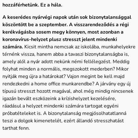
hozzáférhetünk. Ez a hála.
A keserédes nyárvégi napok után sok bizonytalansággal
köszöntött be a szeptember. A visszarendeződés a régi
kerékvágásba sosem megy könnyen, most azonban a
koronavírus-helyzet plusz stresszt jelent mindenki
számára.
Kicsit mintha nemcsak az iskolába, munkahelyekre
térnénk vissza, hanem abba a tavaszi bizonytalanságba is,
amely alól a nyár adott nekünk némi fellélegzést. Meddig
folyhat minden a normális, megszokott mederben? Mikor
nyitják meg újra a határokat? Vajon megint be kell majd
rendezkedni a home office munkarendbe? A járvány egy új
típusú stresszt hozott magával, ahol még mindig nincsenek
igazán bevált eszközeink a krízishelyzet kezelésére,
ráadásul a helyzet mindenki számára tartogat egyéni
próbatételeket is. A bizonytalanság megjósolhatatlanná
teszi a dolgok kimenetelét, ezért állandó stresszhatást
tarthat fenn.