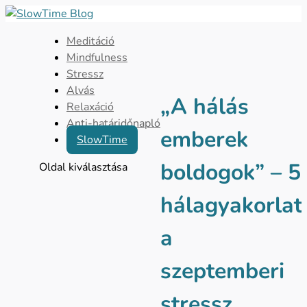
Meditáció
Mindfulness
Stressz
Alvás
„A hálás
Relaxáció
Anti-határidőnapló
emberek
SlowTime
boldogok” – 5
Oldal kiválasztása
hálagyakorlat
a
szeptemberi
stressz