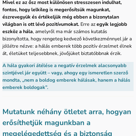
Mivel ez az ősz most különösen stresszesen indulhat,
fontos, hogy lelkileg is megerősítsük magunkat,
észrevegyük és értékeljük még ebben a bizonytalan
világban is ott lévő pozitívumokat.
Erre az
egyik legjobb
eszköz a hála
, amelyről ma már számos kutatás
bizonyította, hogy rengeteg kedvező következménnyel jár a
jóllétre nézve: a hálás emberek több pozitív érzelmet élnek
át, életüket teljesebbnek, jövőjüket biztatóbbnak érzik.
A hála gyakori átélése a negatív érzelmek alacsonyabb
szintjével jár együtt – vagy, ahogy egy ismeretlen szerző
mondta, „nem a boldog emberek hálásak, hanem a hálás
emberek boldogak”.
Mutatunk néhány ötletet arra, hogyan
erősíthetjük magunkban a
megelégedettség és a biztonság