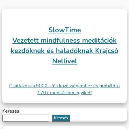
Slow
Time
Vezetett mindfulness meditációk
kezdőknek és haladóknak Krajcsó
Nellivel
Csatlakozz a 9000+ fős közösségemhez és próbáld ki
170+ meditációm egyikét!
Keresés
Keresés