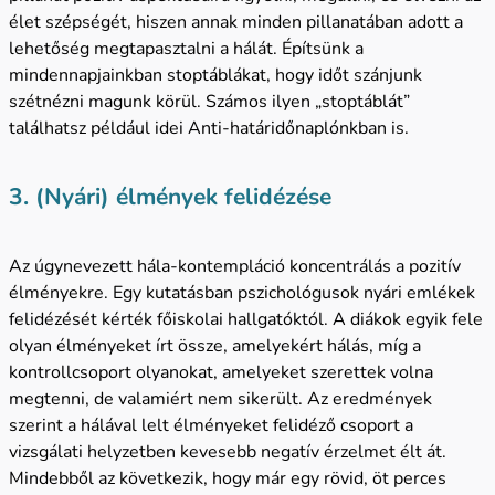
élet szépségét, hiszen annak minden pillanatában adott a
lehetőség megtapasztalni a hálát. Építsünk a
mindennapjainkban stoptáblákat, hogy időt szánjunk
szétnézni magunk körül. Számos ilyen „stoptáblát”
találhatsz például idei Anti-határidőnaplónkban is.
3. (Nyári) élmények felidézése
Az úgynevezett hála-kontempláció koncentrálás a pozitív
élményekre. Egy kutatásban pszichológusok nyári emlékek
felidézését kérték főiskolai hallgatóktól. A diákok egyik fele
olyan élményeket írt össze, amelyekért hálás, míg a
kontrollcsoport olyanokat, amelyeket szerettek volna
megtenni, de valamiért nem sikerült. Az eredmények
szerint a hálával lelt élményeket felidéző csoport a
vizsgálati helyzetben kevesebb negatív érzelmet élt át.
Mindebből az következik, hogy már egy rövid, öt perces