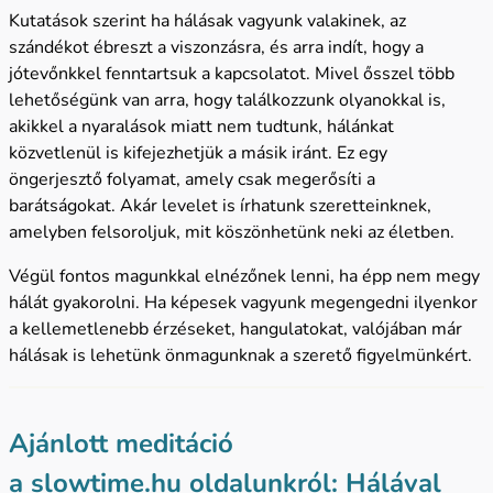
Kutatások szerint ha hálásak vagyunk valakinek, az
szándékot ébreszt a viszonzásra, és arra indít, hogy a
jótevőnkkel fenntartsuk a kapcsolatot. Mivel ősszel több
lehetőségünk van arra, hogy találkozzunk olyanokkal is,
akikkel a nyaralások miatt nem tudtunk, hálánkat
közvetlenül is kifejezhetjük a másik iránt. Ez egy
öngerjesztő folyamat, amely csak megerősíti a
barátságokat. Akár levelet is írhatunk szeretteinknek,
amelyben felsoroljuk, mit köszönhetünk neki az életben.
Végül fontos magunkkal elnézőnek lenni, ha épp nem megy
hálát gyakorolni. Ha képesek vagyunk megengedni ilyenkor
a kellemetlenebb érzéseket, hangulatokat, valójában már
hálásak is lehetünk önmagunknak a szerető figyelmünkért.
Ajánlott meditáció
a
slowtime.hu
oldalunkról:
Hálával