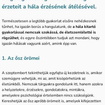
érzeteit a hála érzésének átélésével.
Természetesen a legtöbb gyakorlat elsőre nehézkesnek
tűnhet, ha igazán borús a hangulatunk, de
a hála kitartó
gyakorlással nemcsak szokássá, de életszemléletté is
rögzülhet
, és egyre őszintébben tudjuk azt mondani, hogy
igazán hálásak vagyunk azért, amink épp van.
1.
Az ősz örömei
A szeptembert tekinthetjük egyfajta új kezdetnek is, amikor
szemügyre vehetjük, mi az, amit kisöpörhetünk az
életünkből. Nemcsak tárgyakra gondolunk itt, hanem azokra
a helyzetekre, érzésekre, gondolatokra, mintákra,
amelyekre pszichológiai értelemben nincs szükségünk.
Kereshetjük az ősz apróbb örömeit is, amelyek kifejezetten