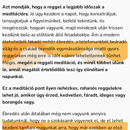
Azt mondják, hogy a reggel a legjobb időszak a
meditációra.
Jó úgy kezdeni a napot, hogy koncetráljuk,
lenyugtatjuk a figyelmünket, befelé tekintünk, és
megérezzük, hogyan vagyunk, majd mindezek után frissen
kezdünk bele az előttünk álló feladatokba. Ám a modern
életvitelből fakadó nehéz ébredés, a telefonunkból beáradó
világ és a családi teendők egymásutánisága miatti gyors
reggeleken még erre is időt szánni lehetetlennek tűnhet.
Mégis,
megéri a reggeli meditáció, és minél többet ülünk
le, annál magától értetődőbb lesz így elindítani a
napunkat.
Ez a meditáció pont ilyen nehézkes, rohanós reggelekre
lehet jó, amikor úgy érzed, kedvetlen, fáradt, ideges vagy
borongós vagy.
Ébredés után általában még nem vagyunk annyira
tudatunknál, hogy ne a szokásaink vigyenek el, de el lehet
kezdeni tanítani magunkat arra, hogy már ezekben az első