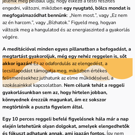
jelenik meg például úgy, hogy elkezd a testi feszítés
engedni, változni, miközben
egy nyugtató, bölcs mondat is
megfogalmazódhat bennünk
: „Nem most.”, vagy „Ez nem
az én harcom.”, vagy „Bízhatok.” Figyeld meg, hogyan
változik meg a hangulatod és az energiaszinted a gyakorlás
végére.
A meditációval minden egyes pillanatban a befogadást, a
megtartást gyakoroljuk, még egy nehéz reggelen is, sőt
akkor igazán!
Ez az odafordulás az elengedést, a
lecsillapodást támogatja meg, miközben értékes
felismerésekhez juthatunk az elme működésével, a
szokásainkkal kapcsolatban.
Nem célunk tehát a reggeli
gyakorlásunkban sem az, hogy hirtelen jobban,
könnyednek érezzük magunkat, ám ez sokszor
megtörténik a puszta figyelem által.
Egy 10 perces reggeli befelé figyelésnek hála már a nap
elején letehetünk olyan dolgokat, amelyek elengedhetők
és fókuszt adhatunk annak, ami igazán fontos.
Így nem