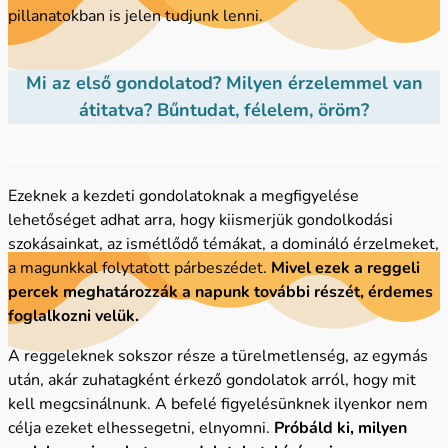
pillanatokban is jelen tudjunk lenni.
Mi az első gondolatod? Milyen érzelemmel van
átitatva? Bűntudat, félelem, öröm?
Ezeknek a kezdeti gondolatoknak a megfigyelése
lehetőséget adhat arra, hogy kiismerjük gondolkodási
szokásainkat, az ismétlődő témákat, a domináló érzelmeket,
a magunkkal folytatott párbeszédet.
Mivel ezek a reggeli
percek meghatározzák a napunk további részét, érdemes
foglalkozni velük.
A reggeleknek sokszor része a türelmetlenség, az egymás
után, akár zuhatagként érkező gondolatok arról, hogy mit
kell megcsinálnunk. A befelé figyelésünknek ilyenkor nem
célja ezeket elhessegetni, elnyomni.
Próbáld ki, milyen