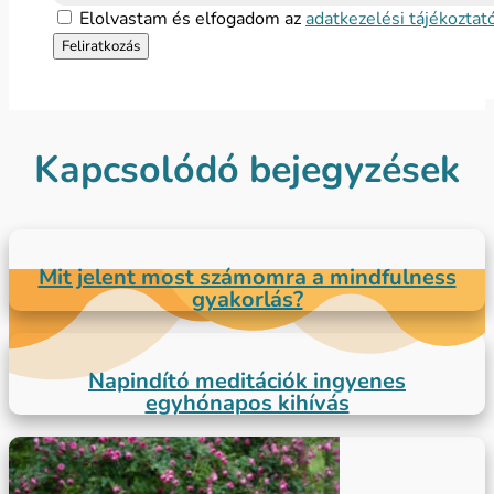
Elolvastam és elfogadom az
adatkezelési tájékoztat
Kapcsolódó bejegyzések
Mit jelent most számomra a mindfulness
gyakorlás?
Napindító meditációk ingyenes
egyhónapos kihívás