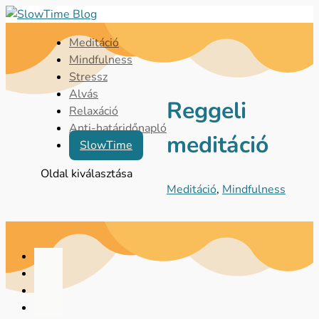
Meditáció
Mindfulness
Stressz
Alvás
Reggeli
Relaxáció
Anti-határidőnapló
meditáció
SlowTime
Oldal kiválasztása
Meditáció
,
Mindfulness