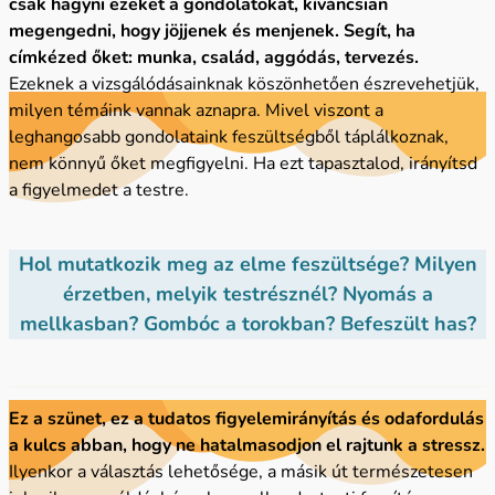
csak hagyni ezeket a gondolatokat, kíváncsian
megengedni, hogy jöjjenek és menjenek. Segít, ha
címkézed őket: munka, család, aggódás, tervezés.
Ezeknek a vizsgálódásainknak köszönhetően észrevehetjük,
milyen témáink vannak aznapra. Mivel viszont a
leghangosabb gondolataink feszültségből táplálkoznak,
nem könnyű őket megfigyelni. Ha ezt tapasztalod, irányítsd
a figyelmedet a testre.
Hol mutatkozik meg az elme feszültsége? Milyen
érzetben, melyik testrésznél? Nyomás a
mellkasban? Gombóc a torokban? Befeszült has?
Ez a szünet, ez a tudatos figyelemirányítás és odafordulás
a kulcs abban, hogy ne hatalmasodjon el rajtunk a stressz.
Ilyenkor a választás lehetősége, a másik út természetesen