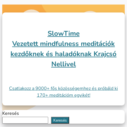
Slow
Time
Vezetett mindfulness meditációk
kezdőknek és haladóknak Krajcsó
Nellivel
Csatlakozz a 9000+ fős közösségemhez és próbáld ki
170+ meditációm egyikét!
Keresés
Keresés