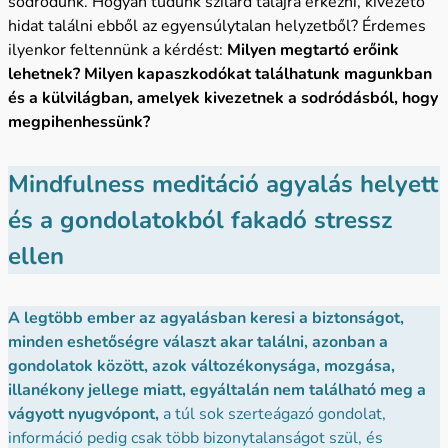
sodródunk. Hogyan tudunk szilárd talajra érkezni, kivezető
hidat találni ebből az egyensúlytalan helyzetből? Érdemes
ilyenkor feltennünk a kérdést:
Milyen megtartó erőink
lehetnek? Milyen kapaszkodókat találhatunk magunkban
és a külvilágban, amelyek kivezetnek a sodródásból, hogy
megpihenhessünk?
Mindfulness meditáció agyalás helyett
és a gondolatokból fakadó stressz
ellen
A legtöbb ember az agyalásban keresi a biztonságot,
minden eshetőségre választ akar találni, azonban a
gondolatok között, azok változékonysága, mozgása,
illanékony jellege miatt, egyáltalán nem található meg a
vágyott nyugvópont,
a túl sok szerteágazó gondolat,
információ pedig csak több bizonytalanságot szül, és