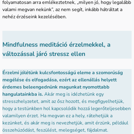
folyamatosan arra emlékeztetnek, „milyen jó, hogy legalább
valami megvan nekünk”, az nem segít, inkább hátráltat a
nehéz érzéseink kezelésében.
Mindfulness meditáció érzelmekkel
, a
változással járó stressz ellen
Érzelmi jólétünk kulcsfontosságú eleme a szomorúság
megélése és elfogadása, ezért az ellenállás helyett
érdemes beleengednünk magunkat nyomottabb
hangulatainkba is.
Akár meg is idézhetünk egy
stresszhelyzetet, amit az ősz hozott, és megfigyelhetjük,
hogy a testünkben hol kapcsolódik hozzá legerőteljesebben
valamilyen érzet. Ha megvan ez a hely, rátehetjük a
kezünket, és akár meg is nevezhetjük, amit érzünk, például
összehúzódást, feszülést, melegséget, fájdalmat.