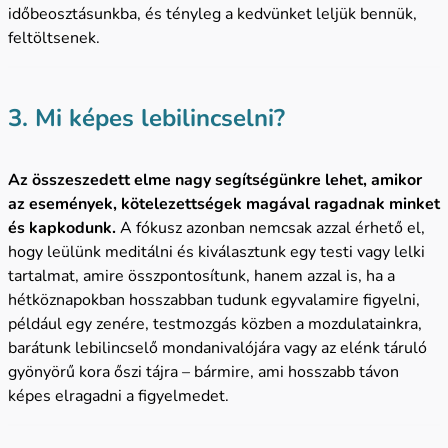
időbeosztásunkba, és tényleg a kedvünket leljük bennük,
feltöltsenek.
3. Mi képes lebilincselni?
Az összeszedett elme nagy segítségünkre lehet, amikor
az események, kötelezettségek magával ragadnak minket
és kapkodunk.
A fókusz azonban nemcsak azzal érhető el,
hogy leülünk meditálni és kiválasztunk egy testi vagy lelki
tartalmat, amire összpontosítunk, hanem azzal is, ha a
hétköznapokban hosszabban tudunk egyvalamire figyelni,
például egy zenére, testmozgás közben a mozdulatainkra,
barátunk lebilincselő mondanivalójára vagy az elénk táruló
gyönyörű kora őszi tájra – bármire, ami hosszabb távon
képes elragadni a figyelmedet.