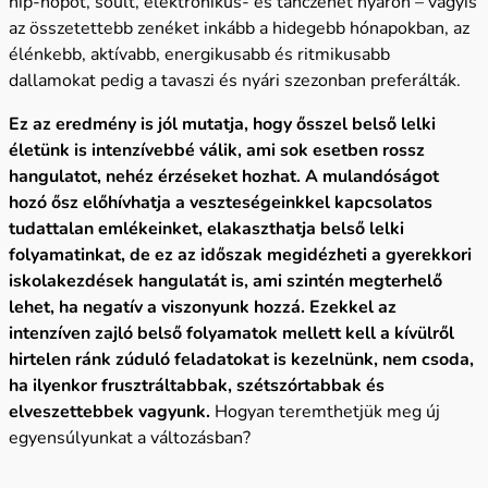
hip-hopot, soult, elektronikus- és tánczenét nyáron – vagyis
az összetettebb zenéket inkább a hidegebb hónapokban, az
élénkebb, aktívabb, energikusabb és ritmikusabb
dallamokat pedig a tavaszi és nyári szezonban preferálták.
Ez az eredmény is jól mutatja, hogy ősszel belső lelki
életünk is intenzívebbé válik, ami sok esetben rossz
hangulatot, nehéz érzéseket hozhat. A mulandóságot
hozó ősz előhívhatja a veszteségeinkkel kapcsolatos
tudattalan emlékeinket, elakaszthatja belső lelki
folyamatinkat, de ez az időszak megidézheti a gyerekkori
iskolakezdések hangulatát is, ami szintén megterhelő
lehet, ha negatív a viszonyunk hozzá. Ezekkel az
intenzíven zajló belső folyamatok mellett kell a kívülről
hirtelen ránk zúduló feladatokat is kezelnünk, nem csoda,
ha ilyenkor frusztráltabbak, szétszórtabbak és
elveszettebbek vagyunk.
Hogyan teremthetjük meg új
egyensúlyunkat a változásban?