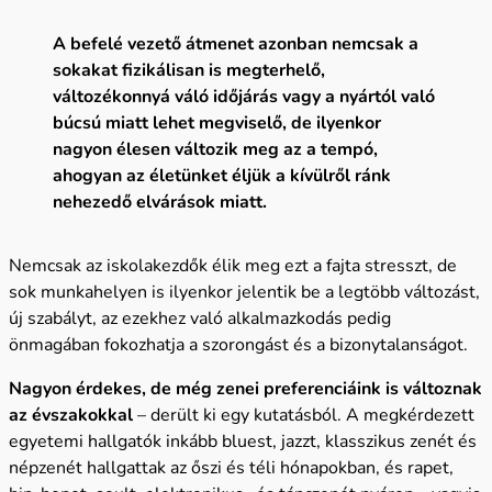
A befelé vezető átmenet azonban nemcsak a
sokakat fizikálisan is megterhelő,
változékonnyá váló időjárás vagy a nyártól való
búcsú miatt lehet megviselő, de ilyenkor
nagyon élesen változik meg az a tempó,
ahogyan az életünket éljük a kívülről ránk
nehezedő elvárások miatt.
Nemcsak az iskolakezdők élik meg ezt a fajta stresszt, de
sok munkahelyen is ilyenkor jelentik be a legtöbb változást,
új szabályt, az ezekhez való alkalmazkodás pedig
önmagában fokozhatja a szorongást és a bizonytalanságot.
Nagyon érdekes, de még zenei preferenciáink is változnak
az évszakokkal
– derült ki egy kutatásból. A megkérdezett
egyetemi hallgatók inkább bluest, jazzt, klasszikus zenét és
népzenét hallgattak az őszi és téli hónapokban, és rapet,