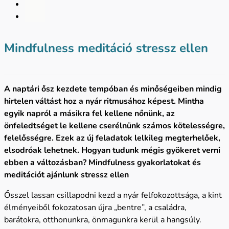
Mindfulness meditáció stressz ellen
A naptári ősz kezdete tempóban és minőségeiben mindig
hirtelen váltást hoz a nyár ritmusához képest. Mintha
egyik napról a másikra fel kellene nőnünk, az
önfeledtséget le kellene cserélnünk számos kötelességre,
felelősségre. Ezek az új feladatok lelkileg megterhelőek,
elsodróak lehetnek. Hogyan tudunk mégis gyökeret verni
ebben a változásban?
Mindfulness gyakorlatokat és
meditációt ajánlunk stressz ellen
Ősszel lassan csillapodni kezd a nyár felfokozottsága, a kint
élményeiből fokozatosan újra „bentre”, a családra,
barátokra, otthonunkra, önmagunkra kerül a hangsúly.