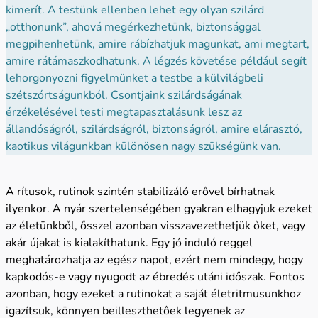
kimerít. A testünk ellenben lehet egy olyan szilárd
„otthonunk”, ahová megérkezhetünk, biztonsággal
megpihenhetünk, amire rábízhatjuk magunkat, ami megtart,
amire rátámaszkodhatunk. A légzés követése például segít
lehorgonyozni figyelmünket a testbe a külvilágbeli
szétszórtságunkból. Csontjaink szilárdságának
érzékelésével testi megtapasztalásunk lesz az
állandóságról, szilárdságról, biztonságról, amire elárasztó,
kaotikus világunkban különösen nagy szükségünk van.
A rítusok, rutinok szintén stabilizáló erővel bírhatnak
ilyenkor. A nyár szertelenségében gyakran elhagyjuk ezeket
az életünkből, ősszel azonban visszavezethetjük őket, vagy
akár újakat is kialakíthatunk. Egy jó induló reggel
meghatározhatja az egész napot, ezért nem mindegy, hogy
kapkodós-e vagy nyugodt az ébredés utáni időszak. Fontos
azonban, hogy ezeket a rutinokat a saját életritmusunkhoz
igazítsuk, könnyen beilleszthetőek legyenek az