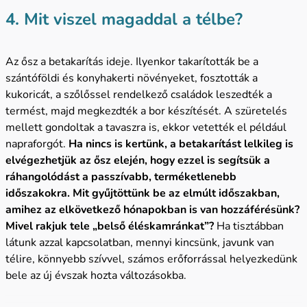
4. Mit viszel magaddal a télbe?
Az ősz a betakarítás ideje. Ilyenkor takarították be a
szántóföldi és konyhakerti növényeket, fosztották a
kukoricát, a szőlőssel rendelkező családok leszedték a
termést, majd megkezdték a bor készítését. A szüretelés
mellett gondoltak a tavaszra is, ekkor vetették el például
napraforgót.
Ha nincs is kertünk, a betakarítást lelkileg is
elvégezhetjük az ősz elején, hogy ezzel is segítsük a
ráhangolódást a passzívabb, terméketlenebb
időszakokra. Mit gyűjtöttünk be az elmúlt időszakban,
amihez az elkövetkező hónapokban is van hozzáférésünk?
Mivel rakjuk tele „belső éléskamránkat”?
Ha tisztábban
látunk azzal kapcsolatban, mennyi kincsünk, javunk van
télire, könnyebb szívvel, számos erőforrással helyezkedünk
bele az új évszak hozta változásokba.