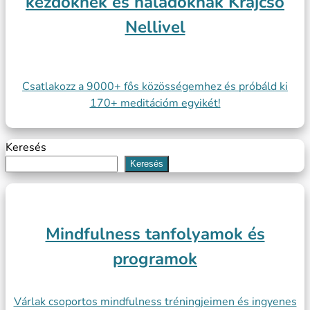
kezdőknek és haladóknak Krajcsó
Nellivel
Csatlakozz a 9000+ fős közösségemhez és próbáld ki
170+ meditációm egyikét!
Keresés
Keresés
Mindfulness tanfolyamok és
programok
Várlak csoportos mindfulness tréningjeimen és ingyenes