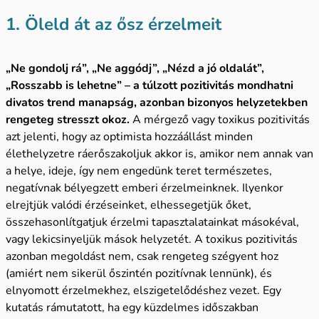
1. Öleld át az ősz érzelmeit
„Ne gondolj rá”, „Ne aggódj”, „Nézd a jó oldalát”,
„Rosszabb is lehetne” – a túlzott pozitivitás mondhatni
divatos trend manapság, azonban bizonyos helyzetekben
rengeteg stresszt okoz.
A mérgező vagy toxikus pozitivitás
azt jelenti, hogy az optimista hozzáállást minden
élethelyzetre ráerőszakoljuk akkor is, amikor nem annak van
a helye, ideje, így nem engedünk teret természetes,
negatívnak bélyegzett emberi érzelmeinknek. Ilyenkor
elrejtjük valódi érzéseinket, elhessegetjük őket,
összehasonlítgatjuk érzelmi tapasztalatainkat másokéval,
vagy lekicsinyeljük mások helyzetét. A toxikus pozitivitás
azonban megoldást nem, csak rengeteg szégyent hoz
(amiért nem sikerül őszintén pozitívnak lennünk), és
elnyomott érzelmekhez, elszigetelődéshez vezet. Egy
kutatás rámutatott, ha egy küzdelmes időszakban