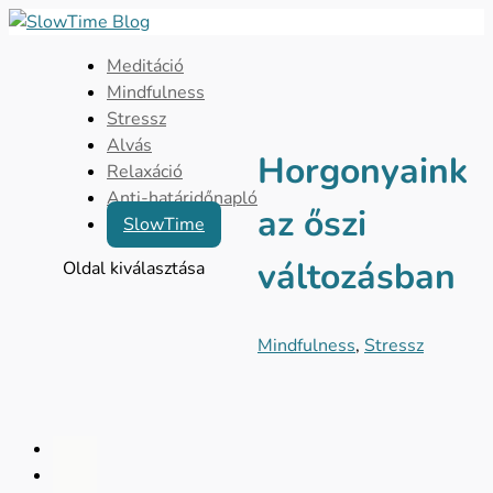
Meditáció
Mindfulness
Stressz
Alvás
Horgonyaink
Relaxáció
Anti-határidőnapló
az őszi
SlowTime
változásban
Oldal kiválasztása
Mindfulness
,
Stressz