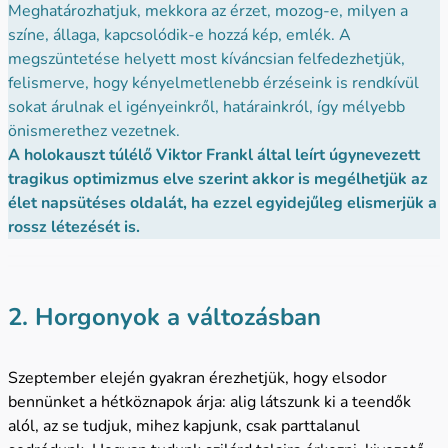
Meghatározhatjuk, mekkora az érzet, mozog-e, milyen a
színe, állaga, kapcsolódik-e hozzá kép, emlék. A
megszüntetése helyett most kíváncsian felfedezhetjük,
felismerve, hogy kényelmetlenebb érzéseink is rendkívül
sokat árulnak el igényeinkről, határainkról, így mélyebb
önismerethez vezetnek.
A holokauszt túlélő Viktor Frankl által leírt úgynevezett
tragikus optimizmus elve szerint akkor is megélhetjük az
élet napsütéses oldalát, ha ezzel egyidejűleg elismerjük a
rossz létezését is.
2. Horgonyok a változásban
Szeptember elején gyakran érezhetjük, hogy elsodor
bennünket a hétköznapok árja: alig látszunk ki a teendők
alól, az se tudjuk, mihez kapjunk, csak parttalanul