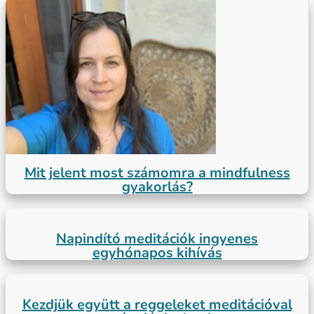
Mit jelent most számomra a mindfulness
gyakorlás?
Napindító meditációk ingyenes
egyhónapos kihívás
Kezdjük együtt a reggeleket meditációval