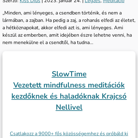
Szerző:
Kiss Dius
|
2023. január 24.
|
Légzés
,
Meditáció
„Minden, ami lényeges, a csendben történik, és nem a
lármában, a zajban. Ha pedig a zaj, a rohanás elfedi az életet,
a hétköznapokat, akkor elfedi azt is, ami lényeges. Ami
készül az emberben, amit idejében észre lehetne venni, ha
nem menekülne el a csendtől, ha tudna...
Slow
Time
Vezetett mindfulness meditációk
kezdőknek és haladóknak Krajcsó
Nellivel
Csatlakozz a 9000+ fős közösségemhez és próbáld ki