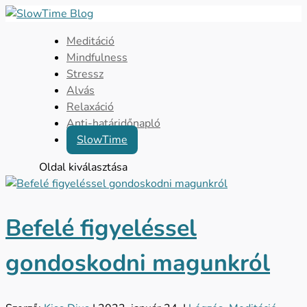
Meditáció
Mindfulness
Stressz
Alvás
Relaxáció
Anti-határidőnapló
SlowTime
Oldal kiválasztása
Befelé figyeléssel
gondoskodni magunkról