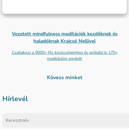
Vezetett mindfulness meditációk kezdőknek és
haladóknak Krajcsó Nellivel
Csatlakozz a 9000+ fős közösségemhez és próbáld ki 170+
meditációm egyikét!
Kövess minket
Hírlevél