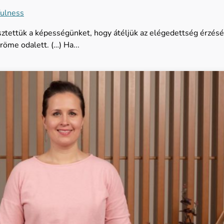
ulness
esztettük a képességünket, hogy átéljük az elégedettség érzésé
öme odalett. (…) Ha...