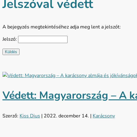
Jelszóval védett
A bejegyzés megtekintéséhez adja meg lent a jelszót:
Jelszó:
Küldés
Védett: Magyarország – A k
Szerző:
Kiss Dius
|
2022. december 14.
|
Karácsony