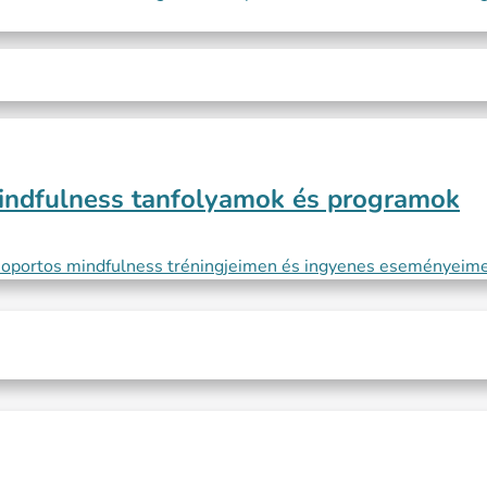
indfulness tanfolyamok és programok
soportos mindfulness tréningjeimen és ingyenes eseményeim