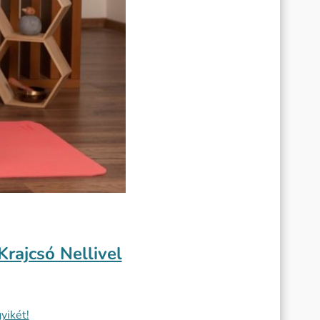
rajcsó Nellivel
yikét!