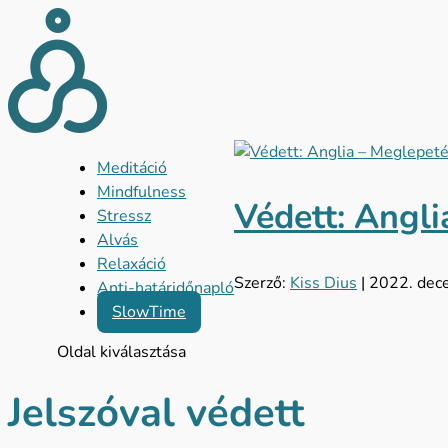
Meditáció
Mindfulness
Védett: Angli
Stressz
Alvás
Relaxáció
Szerző:
Kiss Dius
|
2022. dec
Anti-határidőnapló
SlowTime
Oldal kiválasztása
Jelszóval védett