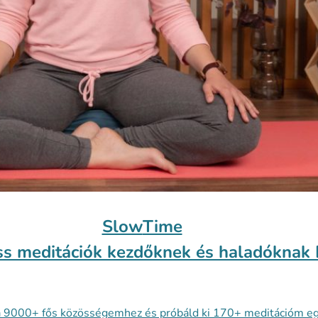
Slow
Time
ss meditációk kezdőknek és haladóknak K
a 9000+ fős közösségemhez és próbáld ki 170+ meditációm eg