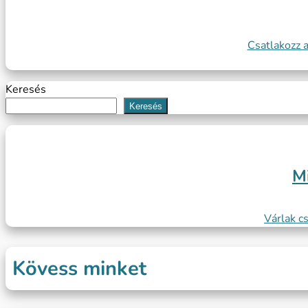
Csatlakozz 
Keresés
Keresés
M
Várlak c
Kövess minket