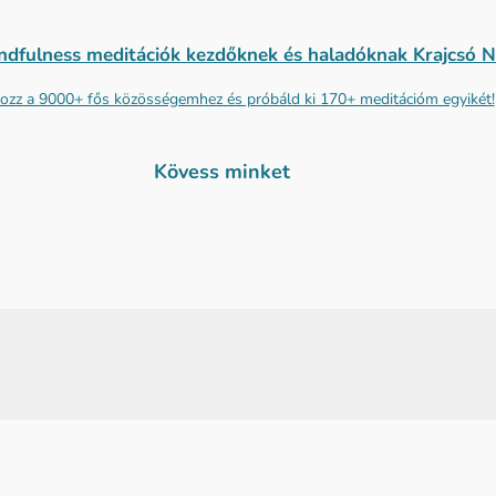
ndfulness meditációk kezdőknek és haladóknak Krajcsó Ne
ozz a 9000+ fős közösségemhez és próbáld ki 170+ meditációm egyikét!
Kövess minket