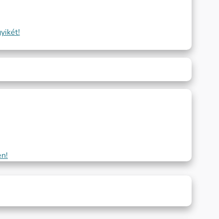
yikét!
en!