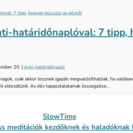
ti-határidőnaplóval: 7 tipp,
ember 20.
|
Anti-határidőnapló
 magok, csak akkor lesznek igazán megvalósíthatóak, ha valóban
it elkezdtünk. Az óév tapasztalatainak összegzése...
Slow
Time
ss meditációk kezdőknek és haladóknak K