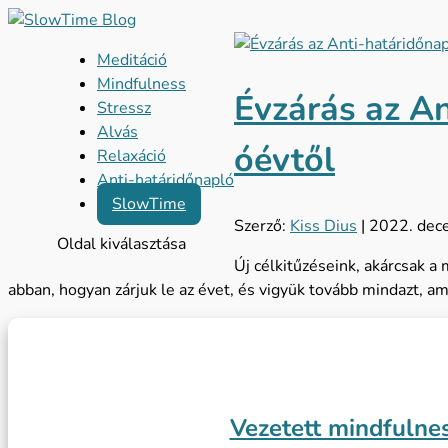
Meditáció
Mindfulness
Évzárás az An
Stressz
Alvás
óévtől
Relaxáció
Anti-határidőnapló
SlowTime
Szerző:
Kiss Dius
|
2022. dec
Oldal kiválasztása
Új célkitűzéseink, akárcsak a
abban, hogyan zárjuk le az évet, és vigyük tovább mindazt, am
Vezetett mindfulne