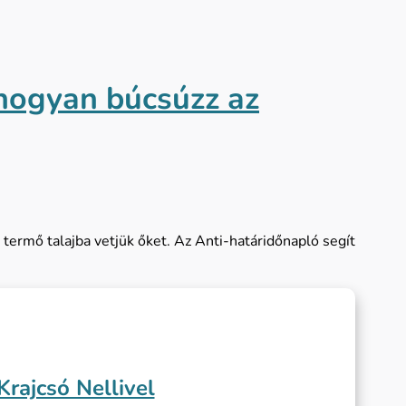
 hogyan búcsúzz az
 termő talajba vetjük őket. Az Anti-határidőnapló segít
rajcsó Nellivel