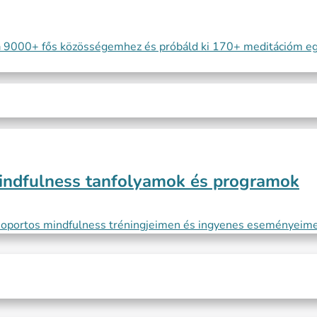
a 9000+ fős közösségemhez és próbáld ki 170+ meditációm eg
indfulness tanfolyamok és programok
soportos mindfulness tréningjeimen és ingyenes eseményeim