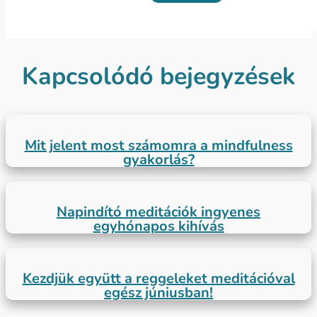
Kapcsolódó bejegyzések
Mit jelent most számomra a mindfulness
gyakorlás?
Napindító meditációk ingyenes
egyhónapos kihívás
Kezdjük együtt a reggeleket meditációval
egész júniusban!