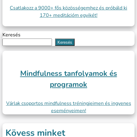
Csatlakozz a 9000+ fős közösségemhez és próbáld ki
170+ meditációm egyikét!
Keresés
Keresés
Mindfulness tanfolyamok és
programok
Várlak csoportos mindfulness tréningjeimen és ingyenes
eseményeimen!
Kövess minket