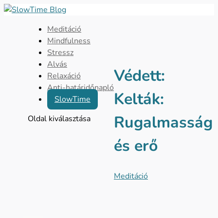
Meditáció
Mindfulness
Stressz
Alvás
Védett:
Relaxáció
Anti-határidőnapló
Kelták:
SlowTime
Rugalmasság
Oldal kiválasztása
és erő
Meditáció