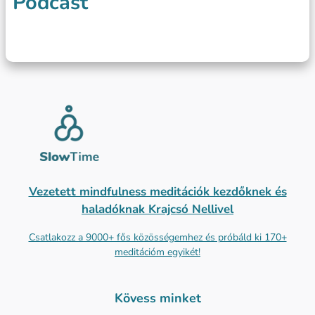
Podcast
Vezetett mindfulness meditációk kezdőknek és
haladóknak Krajcsó Nellivel
Csatlakozz a 9000+ fős közösségemhez és próbáld ki 170+
meditációm egyikét!
Kövess minket