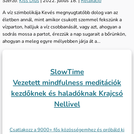
Szerző:
Kiss Dius
|
2022. július 18.
|
Relaxáció
A víz szimbolikája Kevés megnyugtatóbb dolog van az
életben annál, mint amikor csukott szemmel fekszünk a
vízparton, halljuk a víz csobbanását, vagy azt, ahogyan a
sodrás mossa a partot, érezzük a nap sugarait a bőrünkön,
ahogyan a meleg egyre mélyebben járja át a...
Slow
Time
Vezetett mindfulness meditációk
kezdőknek és haladóknak Krajcsó
Nellivel
Csatlakozz a 9000+ fős közösségemhez és próbáld ki