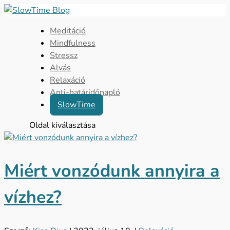
Meditáció
Mindfulness
Stressz
Alvás
Relaxáció
Anti-határidőnapló
SlowTime
Oldal kiválasztása
Miért vonzódunk annyira a
vízhez?