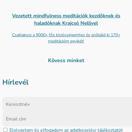
Vezetett mindfulness meditációk kezdőknek és
haladóknak Krajcsó Nellivel
Csatlakozz a 9000+ fős közösségemhez és próbáld ki 170+
meditációm egyikét!
Kövess minket
Hírlevél
Elolvastam és elfogadom az
adatkezelési tájékoztatót