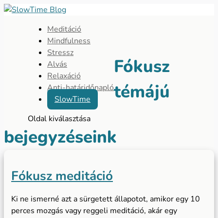
Meditáció
Mindfulness
Stressz
Fókusz
Alvás
Relaxáció
témájú
Anti-határidőnapló
SlowTime
Oldal kiválasztása
bejegyzéseink
Fókusz meditáció
Ki ne ismerné azt a sürgetett állapotot, amikor egy 10
perces mozgás vagy reggeli meditáció, akár egy