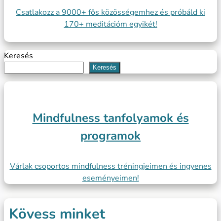
Csatlakozz a 9000+ fős közösségemhez és próbáld ki
170+ meditációm egyikét!
Keresés
Keresés
Mindfulness tanfolyamok és
programok
Várlak csoportos mindfulness tréningjeimen és ingyenes
eseményeimen!
Kövess minket